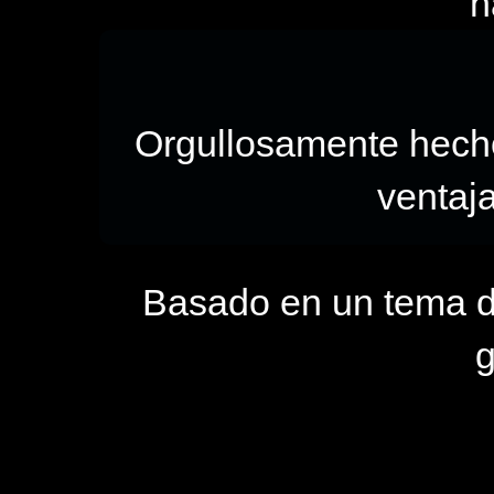
h
Orgullosamente hec
ventaj
Basado en un tema 
g