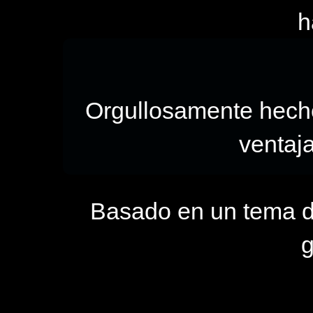
h
Orgullosamente hec
ventaj
Basado en un tema 
g